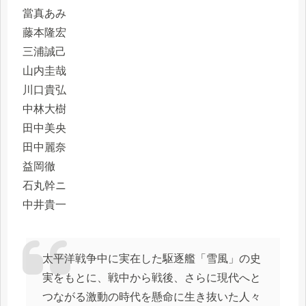
當真あみ
藤本隆宏
三浦誠己
山内圭哉
川口貴弘
中林大樹
田中美央
田中麗奈
益岡徹
石丸幹ニ
中井貴一
太平洋戦争中に実在した駆逐艦「雪風」の史
実をもとに、戦中から戦後、さらに現代へと
つながる激動の時代を懸命に生き抜いた人々