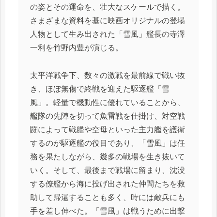
の姿とその運命を、壮大なスケールで描く。
さまざまな資料を基に映画オリジナルの登場
人物として生み出された「雪風」艦長の寺澤
一利を竹野内豊が演じる。
太平洋戦争下、数々の激戦を最前線で戦い抜
き、ほぼ無傷で終戦を迎えた駆逐艦「雪
風」。軽量で機動性に優れていることから、
艦隊の先陣を切って魚雷戦を仕掛け、対空戦
闘によって戦艦や空母といった主力艦を護衛
するのが駆逐艦の役目であり、「雪風」は任
務を果たしながら、幾多の戦場を生き抜いて
いく。そして、最後まで戦場に留まり、沈没
する僚艦から海に投げ出された仲間たちを救
助して帰還することも多く、時には敵兵にも
手を差し伸べた。「雪風」は戦うために出撃