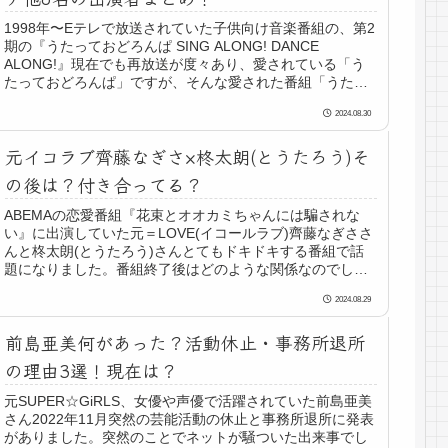
1998年〜Eテレで放送されていた子供向け音楽番組の、第2
期の『うたっておどろんぱ SING ALONG! DANCE
ALONG!』現在でも再放送が度々あり、愛されている「う
たっておどろんぱ」ですが、そんな愛された番組「うたっ
ておどろんぱ...
2024.08.30
元イコラブ齊藤なぎさ×柊太朗(とうたろう)そ
の後は？付き合ってる？
ABEMAの恋愛番組『花束とオオカミちゃんには騙されな
い』に出演していた元＝LOVE(イコールラブ)齊藤なぎささ
んと柊太朗(とうたろう)さんとてもドキドキする番組で話
題になりました。番組終了後はどのような関係なのでしょ
うか？番組ファンは気に...
2024.08.29
前島亜美何があった？活動休止・事務所退所
の理由3選！現在は？
元SUPER☆GiRLS、女優や声優で活躍されていた前島亜美
さん2022年11月突然の芸能活動の休止と事務所退所に発表
がありました。突然のことでネットが騒ついた出来事でし