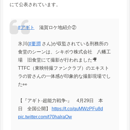
にて公表されています。
#アギト
滋賀ロケ地紹介②
氷川(
#要潤
さん)が収監されている刑務所の
食堂のシーンは、シキボウ株式会社 八幡工
場 旧食堂にて撮影が行われました🎥
TTFC（東映特撮ファンクラブ）のエキスト
ラの皆さんの一体感が印象的な撮影現場でし
た👀
【『アギト-超能力戦争-』 4月29日 本
日 全国公開】
https://t.co/quMWzPFu8d
pic.twitter.com/t70halraOw