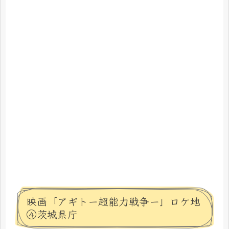
映画「アギトー超能力戦争ー」ロケ地
④茨城県庁