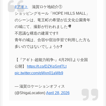
#アギト
滋賀ロケ地紹介①
ショッピングモール「HOPE HILLS MALL」
のシーンは、竜王町の希望が丘文化公園青年
の城にて、撮影が行われました🎥
不思議な構造の建屋です‼️
青年の城は、合宿や宿泊学習で利用した方も
多いのではないでしょうか❓
【『アギト-超能力戦争-』4月29日より全国
公開】
https://t.co/DZKpSmf7Lt
pic.twitter.com/qWxn01aWb9
— 滋賀ロケーションオフィス
(@ShigaLocation)
April 28, 2026