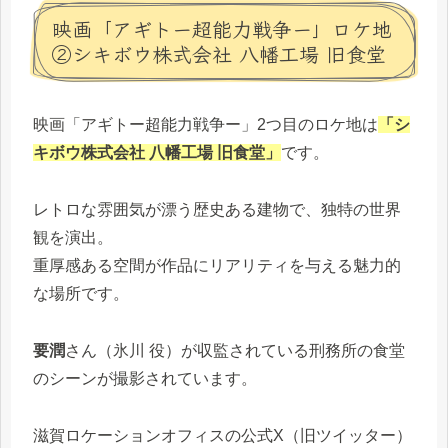
映画「アギトー超能力戦争ー」ロケ地
②シキボウ株式会社 八幡工場 旧食堂
映画「アギトー超能力戦争ー」2つ目のロケ地は
「シ
キボウ株式会社 八幡工場 旧食堂」
です。
レトロな雰囲気が漂う歴史ある建物で、独特の世界
観を演出。
重厚感ある空間が作品にリアリティを与える魅力的
な場所です。
要潤
さん（氷川 役）が収監されている刑務所の食堂
のシーンが撮影されています。
滋賀ロケーションオフィスの公式X（旧ツイッター）