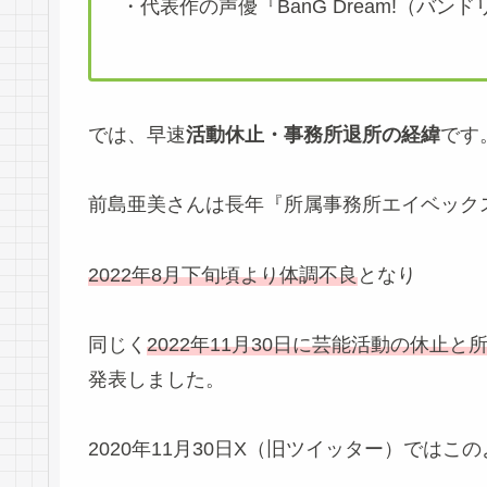
・代表作の声優『BanG Dream!（バン
では、早速
活動休止・事務所退所の経緯
です
前島亜美さんは長年『所属事務所エイベック
2022年8月下旬頃より体調不良
となり
同じく
2022年11月30日に芸能活動の休
発表しました。
2020年11月30日X（旧ツイッター）では