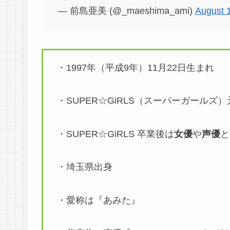
— 前島亜美 (@_maeshima_ami)
August 
・1997年（平成9年）11月22日生まれ
・SUPER☆GiRLS（スーパーガールズ
・SUPER☆GiRLS 卒業後は
女優
や
声優
と
・埼玉県出身
・愛称は『あみた』