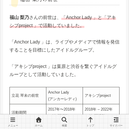
福山 梨乃
さんの前世は、
「Anchor Lady 」と「アキ
シブproject 」で活動していました。
「Anchor Lady 」は、ライブやメディアで情報を発信
することを目標にしたアイドルグループ。
「アキシブproject 」は葉原と渋谷を繋ぐアイドルグ
ループとして活動していました。
Anchor Lady
立花 琴未の前世
アキシブproject
(アンカーレディ)
2017年〜2018年
2018年 – 2022年
活動期間
（1年間活動）
（4年間活動）
活動の名前
芹山梨乃
芹山梨乃
メニュー
ホーム
検索
トップ
サイドバー