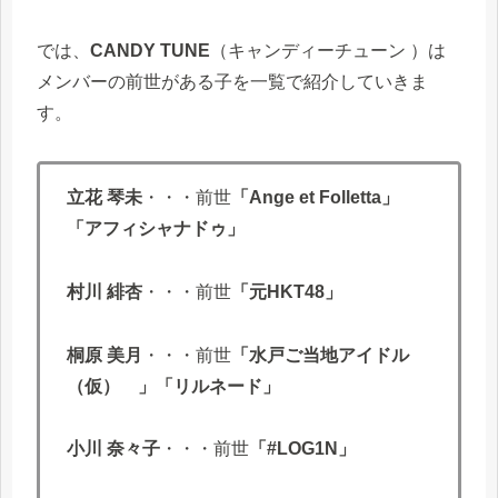
では、
CANDY TUNE
（キャンディーチューン ）は
メンバーの前世がある子を一覧で紹介していきま
す。
立花 琴未
・・・前世
「Ange et Folletta」
「アフィシャナドゥ」
村川 緋杏
・・・前世
「元HKT48」
桐原 美月
・・・前世
「水戸ご当地アイドル
（仮） 」「リルネード」
小川 奈々子
・・・前世
「#LOG1N」