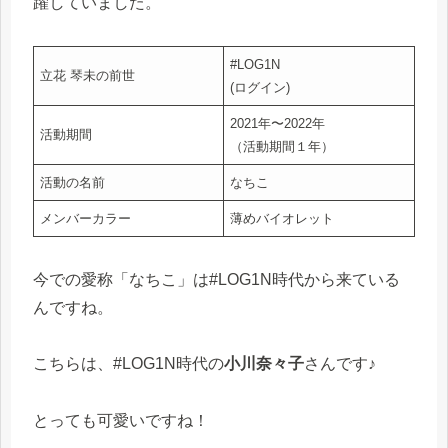
躍していました。
#LOG1N
立花 琴未の前世
(ログイン)
2021年〜2022年
活動期間
（活動期間１年）
活動の名前
なちこ
メンバーカラー
薄めバイオレット
今での愛称「なちこ」は#LOG1N時代から来ている
んですね。
こちらは、#LOG1N時代の
小川奈々子
さんです♪
とっても可愛いですね！