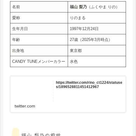
名前
福山 梨乃
（ふくやま りの）
愛称
りのまる
生年月日
1997年12月24日
年齢
27歳（2025年3月時点）
出身地
東京都
CANDY TUNEメンバーカラー
水色
https://twitter.com/rino_ct1224/statuse
s/1896528811451412967
twitter.com
福山 梨乃の前世