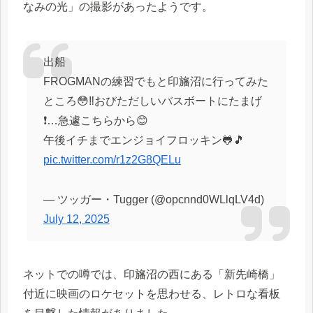
なみの光」の撮影があったようです。
出船
FROGMANの練習でもと印旛沼に行ってみた
ところ😳‼︎おびただしいバスボートにたまげ
❗️…急遽こちらから😊
午後イチまでエンジョイフロッキン🐸🎵
pic.twitter.com/r1z2G8QELu
— ツッガー・Tugger (@opcnnd0WLlqLV4d)
July 12, 2025
ネットでの噂では、印旛沼の西にある「新先崎橋」
付近に映画のロケセットを思わせる、レトロな看板