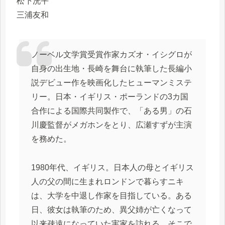
松下洸平
三浦友和
ノーベル文学賞受賞作家カズオ・イシグロが
自身の出生地・長崎を舞台に執筆した長編小
説デビュー作を映画化したヒューマンミステ
リー。日本・イギリス・ポーランドの3カ国
合作による国際共同製作で、「ある男」の石
川慶監督がメガホンをとり、広瀬すずが主演
を務めた。
1980年代、イギリス。日本人の母とイギリス
人の父の間に生まれロンドンで暮らすニキ
は、大学を中退し作家を目指している。ある
日、彼女は執筆のため、異父姉が亡くなって
以来疎遠になっていた実家を訪れる。そこで