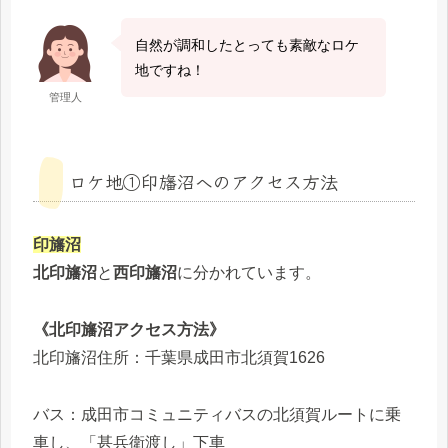
自然が調和したとっても素敵なロケ
地ですね！
管理人
ロケ地①印旛沼へのアクセス方法
印旛沼
北印旛沼
と
西印旛沼
に分かれています。
《北印旛沼アクセス方法》
北印旛沼住所：千葉県成田市北須賀1626
バス：成田市コミュニティバスの北須賀ルートに乗
車し、「甚兵衛渡し」下車