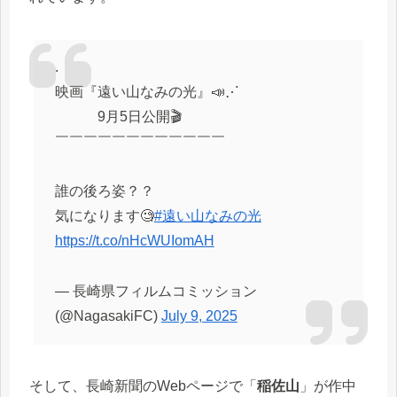
.
映画『遠い山なみの光』📣⋰
9月5日公開🎬️
￣￣￣￣￣￣￣￣￣￣￣￣
誰の後ろ姿？？
気になります🧐
#遠い山なみの光
https://t.co/nHcWUIomAH
— 長崎県フィルムコミッション
(@NagasakiFC)
July 9, 2025
そして、長崎新聞のWebページで「
稲佐山
」が作中