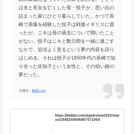
は夫と長女を亡くした母・悦子が、思い出の
詰まった家にひとり暮らしていた。かつて長
崎で原爆を経験した悦子は戦後イギリスに渡
ったが、ニキは母の過去について聞いたこと
がない。悦子はニキと数日間を一緒に過ごす
なかで、近頃よく見るという夢の内容を語り
はじめる。それは悦子が1950年代の長崎で知
り合った佐知子という女性と、その幼い娘の
夢だった。
引用元：
映画.com
https://twitter.com/apaleview2025/stat
us/1940244046867571054