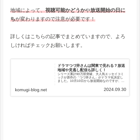
地域によって、
視聴可能かどうか
や
放送開始の日に
ち
が変わりますので注意が必要です！
詳しくはこちらの記事でまとめていますので、よろ
しければチェックお願いします。
ドラマつづ井さんは関東で見れる？放送
地域や見逃し配信も詳しく！
シリーズ累計90万部突破、大人気エッセイコミ
ックが原作の「つづ井さん」がドラマ化決定し
ました。10月10日から放送開始なのですが、放
送地域や放送開始タイミングが細かく異なるよ
うです。自分の住んでいる地域では放送される
2024.09.30
komugi-blog.net
のか？関東では視聴できる...