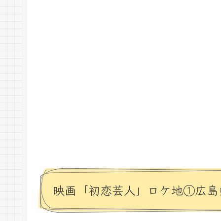
映画「初恋芸人」ロケ地①広島