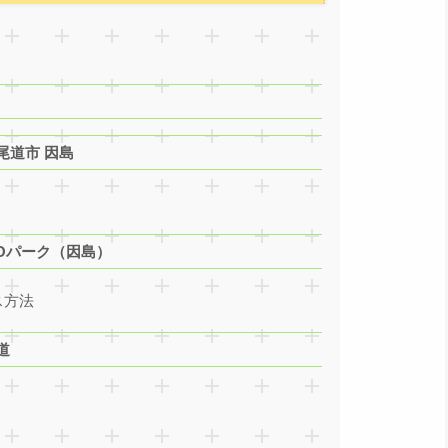
尾道市 因島
Oパーク（因島）
ス方法
道