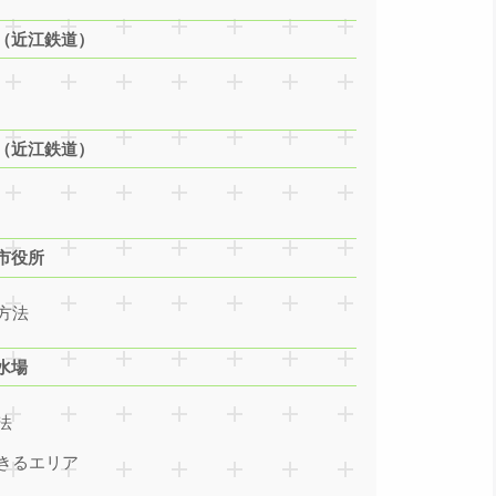
（近江鉄道）
（近江鉄道）
市役所
方法
水場
法
きるエリア