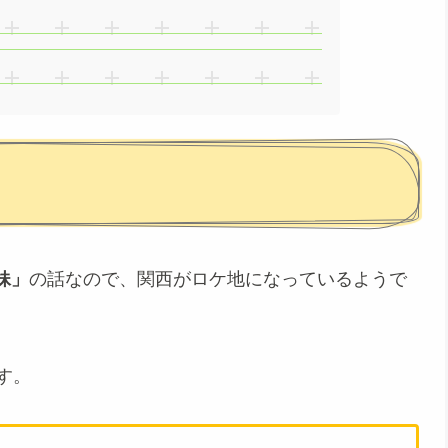
妹」
の話なので、関西がロケ地になっているようで
す。