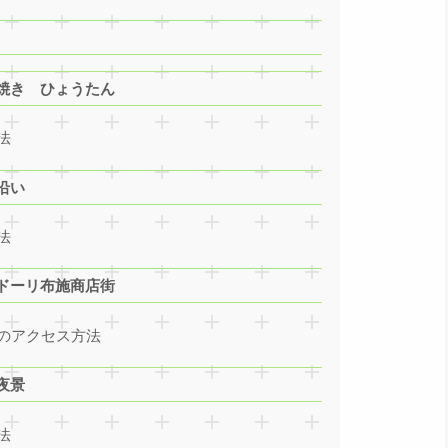
焼き ひょうたん
法
沿い
法
ドーリ布施商店街
のアクセス方法
夜景
法