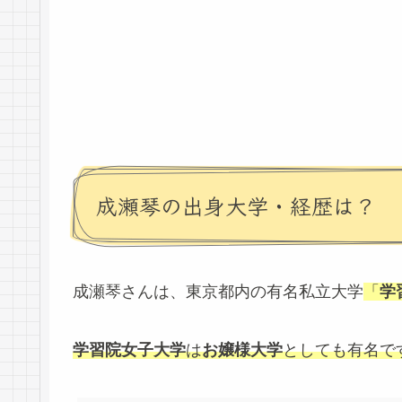
成瀬琴の出身大学・経歴は？
成瀬琴さんは、東京都内の有名私立大学
「
学
学習院女子大学
は
お嬢様大学
としても有名で